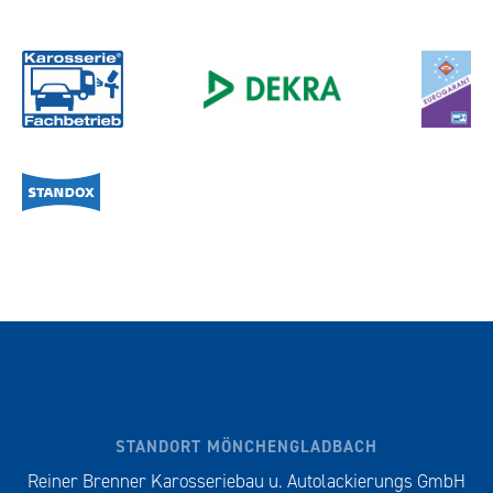
STANDORT MÖNCHENGLADBACH
Reiner Brenner Karosseriebau u. Autolackierungs GmbH