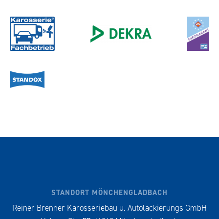
STANDORT MÖNCHENGLADBACH
Reiner Brenner Karosseriebau u. Autolackierungs GmbH