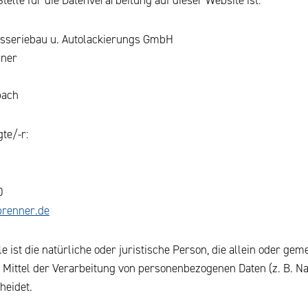
sseriebau u. Autolackierungs GmbH
nner
bach
te/-r:
0
brenner.de
le ist die natürliche oder juristische Person, die allein oder g
 Mittel der Verarbeitung von personenbezogenen Daten (z. B. Na
heidet.